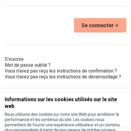
Se connecter
S'inscrire
Mot de passe oublié ?
Vous n’avez pas reçu les instructions de confirmation ?
Vous n’avez pas reçu les instructions de déverrouillage ?
Informations sur les cookies utilisés sur le site
web
Nous utilisons des cookies sur notre site Web pour améliorer la
Conditions d'utilisation
performance et les contenus du site. Les cookies nous
Paramètres des cookies
permettent de fournir une expérience utilisateur et un contenu
Je participe ! sur X
Je participe ! sur Facebook
Je participe ! sur Instagram
plus personnalisés à partir de nos canaux de médias sociaux.