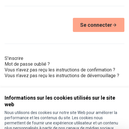
Se connecter
S'inscrire
Mot de passe oublié ?
Vous n’avez pas reçu les instructions de confirmation ?
Vous n’avez pas reçu les instructions de déverrouillage ?
Informations sur les cookies utilisés sur le site
web
Nous utilisons des cookies sur notre site Web pour améliorer la
Conditions d'utilisation
performance et les contenus du site. Les cookies nous
Paramètres des cookies
permettent de fournir une expérience utilisateur et un contenu
Je participe ! sur X
Je participe ! sur Facebook
Je participe ! sur Instagram
plus personnalisés à partir de nos canaux de médias sociaux.