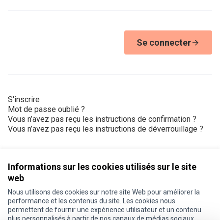
Se connecter
S'inscrire
Mot de passe oublié ?
Vous n’avez pas reçu les instructions de confirmation ?
Vous n’avez pas reçu les instructions de déverrouillage ?
Informations sur les cookies utilisés sur le site
web
Nous utilisons des cookies sur notre site Web pour améliorer la
Conditions d'utilisation
performance et les contenus du site. Les cookies nous
Paramètres des cookies
permettent de fournir une expérience utilisateur et un contenu
Je participe ! sur X
Je participe ! sur Facebook
Je participe ! sur Instagram
plus personnalisés à partir de nos canaux de médias sociaux.