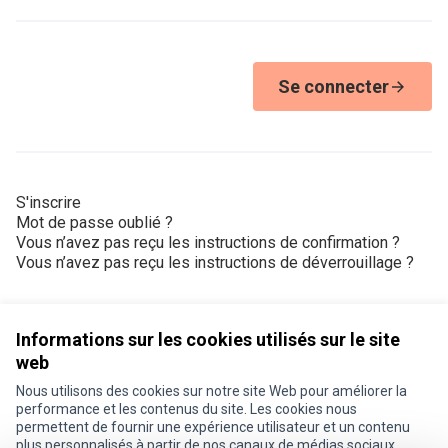
Se connecter
S'inscrire
Mot de passe oublié ?
Vous n’avez pas reçu les instructions de confirmation ?
Vous n’avez pas reçu les instructions de déverrouillage ?
Informations sur les cookies utilisés sur le site
web
Nous utilisons des cookies sur notre site Web pour améliorer la
Conditions d'utilisation
performance et les contenus du site. Les cookies nous
Paramètres des cookies
permettent de fournir une expérience utilisateur et un contenu
Je participe ! sur X
Je participe ! sur Facebook
Je participe ! sur Instagram
plus personnalisés à partir de nos canaux de médias sociaux.