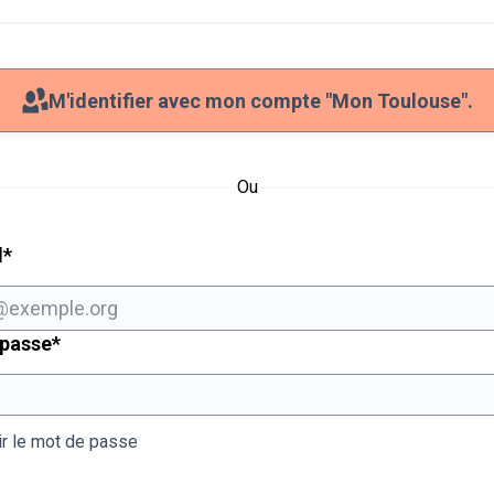
M'identifier avec mon compte "Mon Toulouse".
Ou
Champ obligatoire
l
*
Champ obligatoire
 passe
*
ir le mot de passe