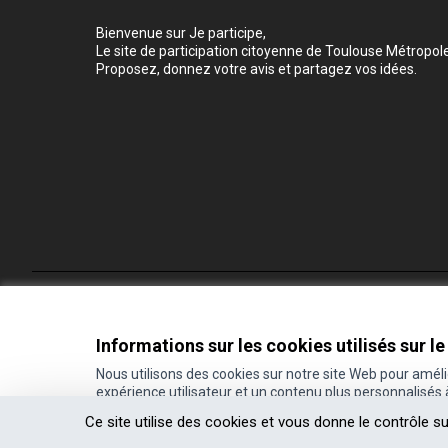
Bienvenue sur Je participe,
Le site de participation citoyenne de Toulouse Métropole
Proposez, donnez votre avis et partagez vos idées.
Conditions d'utilisation
Paramètres des cookies
Informations sur les cookies utilisés sur le
Nous utilisons des cookies sur notre site Web pour amél
expérience utilisateur et un contenu plus personnalisés
(Lien externe)
Site réalisé grâce au
logiciel libre Decidim
.
Ce site utilise des cookies et vous donne le contrôle s
(Lien externe)