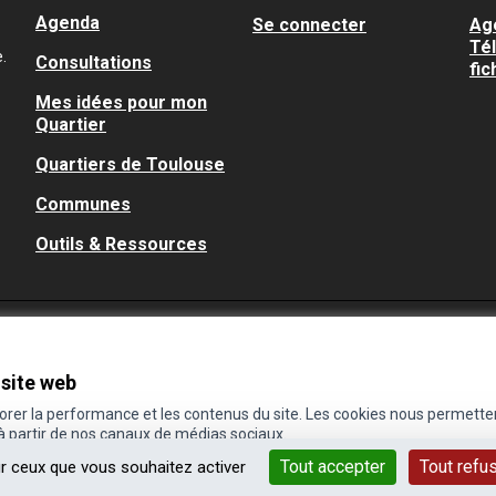
Agenda
Se connecter
Ag
Té
.
Consultations
fic
Mes idées pour mon
Quartier
Quartiers de Toulouse
Communes
Outils & Ressources
 site web
iorer la performance et les contenus du site. Les cookies nous permette
 à partir de nos canaux de médias sociaux.
Tout accepter
Tout refu
ur ceux que vous souhaitez activer