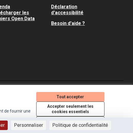
enda
Déclaration
lécharger les
d'accessibilité
hiers Open Data
Besoin d'aide ?
Je participe ! sur X
Je participe ! sur Faceboo
Je participe ! sur In
Tout accepter
(Lien externe)
(Lien externe)
(Lien externe)
Accepter seulement les
nt de fournir une
cookies essentiels
Licence Creative Comm
(Lien externe)
Paramètres
ser
Personnaliser
Politique de confidentialité