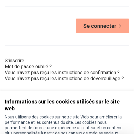
Se connecter
S'inscrire
Mot de passe oublié ?
Vous n’avez pas reçu les instructions de confirmation ?
Vous n’avez pas reçu les instructions de déverrouillage ?
Informations sur les cookies utilisés sur le site
web
Nous utilisons des cookies sur notre site Web pour améliorer la
Conditions d'utilisation
performance et les contenus du site. Les cookies nous
Paramètres des cookies
permettent de fournir une expérience utilisateur et un contenu
Je participe ! sur X
Je participe ! sur Facebook
Je participe ! sur Instagram
plus personnalisés à partir de nos canaux de médias sociaux.