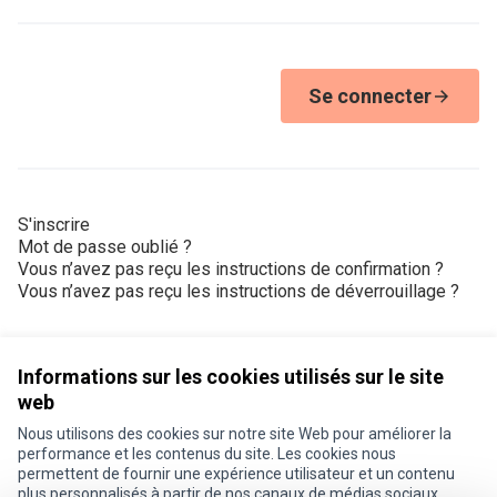
Se connecter
S'inscrire
Mot de passe oublié ?
Vous n’avez pas reçu les instructions de confirmation ?
Vous n’avez pas reçu les instructions de déverrouillage ?
Informations sur les cookies utilisés sur le site
web
Nous utilisons des cookies sur notre site Web pour améliorer la
Conditions d'utilisation
performance et les contenus du site. Les cookies nous
Paramètres des cookies
permettent de fournir une expérience utilisateur et un contenu
Je participe ! sur X
Je participe ! sur Facebook
Je participe ! sur Instagram
plus personnalisés à partir de nos canaux de médias sociaux.