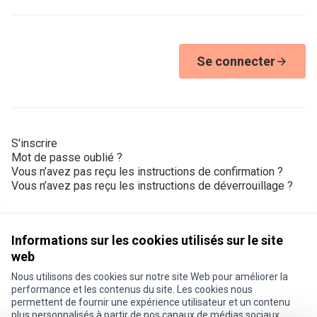
Se connecter
S'inscrire
Mot de passe oublié ?
Vous n’avez pas reçu les instructions de confirmation ?
Vous n’avez pas reçu les instructions de déverrouillage ?
Informations sur les cookies utilisés sur le site
web
Nous utilisons des cookies sur notre site Web pour améliorer la
Conditions d'utilisation
performance et les contenus du site. Les cookies nous
Paramètres des cookies
permettent de fournir une expérience utilisateur et un contenu
Je participe ! sur X
Je participe ! sur Facebook
Je participe ! sur Instagram
plus personnalisés à partir de nos canaux de médias sociaux.