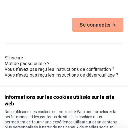
Se connecter
S'inscrire
Mot de passe oublié ?
Vous n’avez pas reçu les instructions de confirmation ?
Vous n’avez pas reçu les instructions de déverrouillage ?
Informations sur les cookies utilisés sur le site
web
Nous utilisons des cookies sur notre site Web pour améliorer la
Conditions d'utilisation
performance et les contenus du site. Les cookies nous
Paramètres des cookies
permettent de fournir une expérience utilisateur et un contenu
Je participe ! sur X
Je participe ! sur Facebook
Je participe ! sur Instagram
plus personnalisés à partir de nos canaux de médias sociaux.