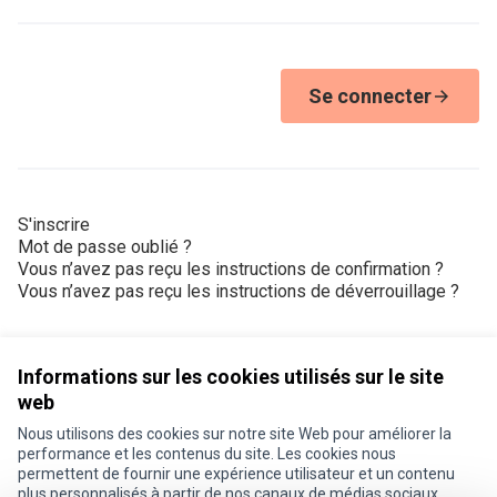
Se connecter
S'inscrire
Mot de passe oublié ?
Vous n’avez pas reçu les instructions de confirmation ?
Vous n’avez pas reçu les instructions de déverrouillage ?
Informations sur les cookies utilisés sur le site
web
Nous utilisons des cookies sur notre site Web pour améliorer la
Conditions d'utilisation
performance et les contenus du site. Les cookies nous
Paramètres des cookies
permettent de fournir une expérience utilisateur et un contenu
Je participe ! sur X
Je participe ! sur Facebook
Je participe ! sur Instagram
plus personnalisés à partir de nos canaux de médias sociaux.