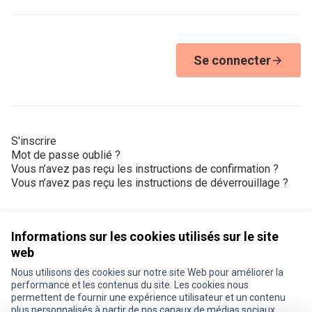
Se connecter
S'inscrire
Mot de passe oublié ?
Vous n’avez pas reçu les instructions de confirmation ?
Vous n’avez pas reçu les instructions de déverrouillage ?
Informations sur les cookies utilisés sur le site
web
Nous utilisons des cookies sur notre site Web pour améliorer la
Conditions d'utilisation
performance et les contenus du site. Les cookies nous
Paramètres des cookies
permettent de fournir une expérience utilisateur et un contenu
Je participe ! sur X
Je participe ! sur Facebook
Je participe ! sur Instagram
plus personnalisés à partir de nos canaux de médias sociaux.