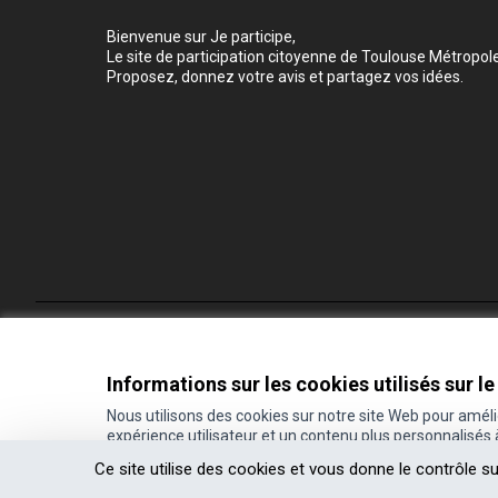
Bienvenue sur Je participe,
Le site de participation citoyenne de Toulouse Métropole
Proposez, donnez votre avis et partagez vos idées.
Conditions d'utilisation
Paramètres des cookies
Informations sur les cookies utilisés sur le
Nous utilisons des cookies sur notre site Web pour amél
expérience utilisateur et un contenu plus personnalisés
(Lien externe)
Site réalisé grâce au
logiciel libre Decidim
.
Ce site utilise des cookies et vous donne le contrôle s
(Lien externe)