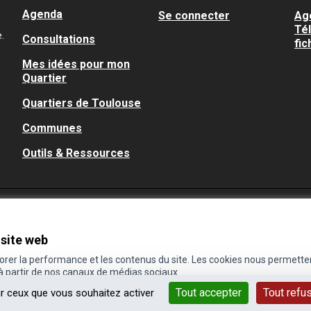
Agenda
Se connecter
Ag
Té
.
Consultations
fic
Mes idées pour mon
Quartier
Quartiers de Toulouse
Communes
Outils & Ressources
 site web
iorer la performance et les contenus du site. Les cookies nous permette
 à partir de nos canaux de médias sociaux.
Tout accepter
Tout refu
ur ceux que vous souhaitez activer