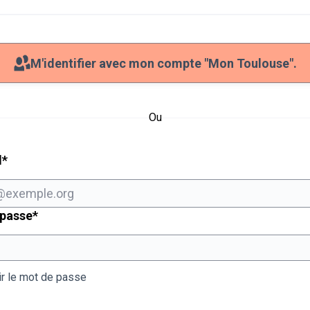
M'identifier avec mon compte "Mon Toulouse".
Ou
Champ obligatoire
l
*
Champ obligatoire
 passe
*
ir le mot de passe