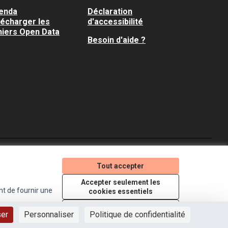
enda
Déclaration
lécharger les
d'accessibilité
hiers Open Data
Besoin d'aide ?
Je participe ! sur X
Je participe ! sur Faceboo
Je participe ! sur In
Tout accepter
(Lien externe)
(Lien externe)
(Lien externe)
Accepter seulement les
nt de fournir une
cookies essentiels
Licence Creative Comm
(Lien externe)
Paramètres
ser
Personnaliser
Politique de confidentialité