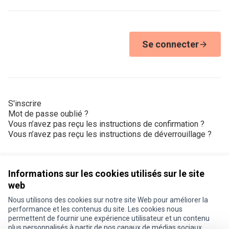
Se connecter
S'inscrire
Mot de passe oublié ?
Vous n’avez pas reçu les instructions de confirmation ?
Vous n’avez pas reçu les instructions de déverrouillage ?
Informations sur les cookies utilisés sur le site
web
Nous utilisons des cookies sur notre site Web pour améliorer la
Conditions d'utilisation
performance et les contenus du site. Les cookies nous
Paramètres des cookies
permettent de fournir une expérience utilisateur et un contenu
Je participe ! sur X
Je participe ! sur Facebook
Je participe ! sur Instagram
plus personnalisés à partir de nos canaux de médias sociaux.