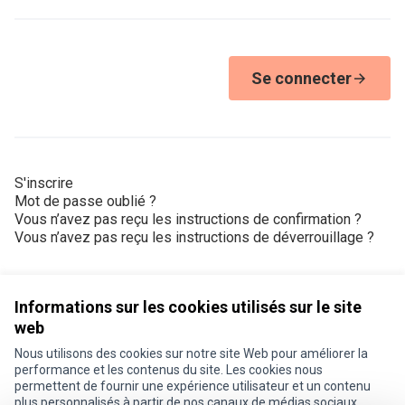
Se connecter
S'inscrire
Mot de passe oublié ?
Vous n’avez pas reçu les instructions de confirmation ?
Vous n’avez pas reçu les instructions de déverrouillage ?
Informations sur les cookies utilisés sur le site
web
Nous utilisons des cookies sur notre site Web pour améliorer la
Conditions d'utilisation
performance et les contenus du site. Les cookies nous
Paramètres des cookies
permettent de fournir une expérience utilisateur et un contenu
Je participe ! sur X
Je participe ! sur Facebook
Je participe ! sur Instagram
plus personnalisés à partir de nos canaux de médias sociaux.