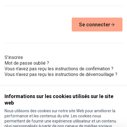
Se connecter
S'inscrire
Mot de passe oublié ?
Vous n’avez pas reçu les instructions de confirmation ?
Vous n’avez pas reçu les instructions de déverrouillage ?
Informations sur les cookies utilisés sur le site
web
Nous utilisons des cookies sur notre site Web pour améliorer la
Conditions d'utilisation
performance et les contenus du site. Les cookies nous
Paramètres des cookies
permettent de fournir une expérience utilisateur et un contenu
Je participe ! sur X
Je participe ! sur Facebook
Je participe ! sur Instagram
plus personnalisés à partir de nos canaux de médias sociaux.