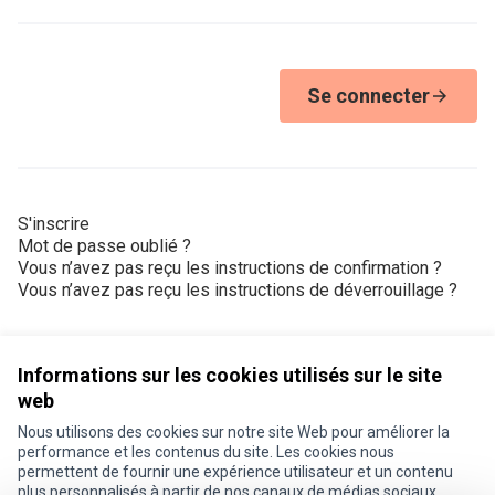
Se connecter
S'inscrire
Mot de passe oublié ?
Vous n’avez pas reçu les instructions de confirmation ?
Vous n’avez pas reçu les instructions de déverrouillage ?
Informations sur les cookies utilisés sur le site
web
Nous utilisons des cookies sur notre site Web pour améliorer la
Conditions d'utilisation
performance et les contenus du site. Les cookies nous
Paramètres des cookies
permettent de fournir une expérience utilisateur et un contenu
Je participe ! sur X
Je participe ! sur Facebook
Je participe ! sur Instagram
plus personnalisés à partir de nos canaux de médias sociaux.