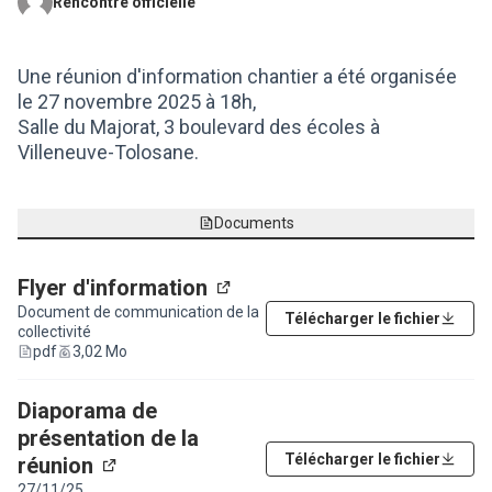
Rencontre officielle
(Lien externe)
Une réunion d'information chantier a été organisée
le 27 novembre 2025 à 18h,
Salle du Majorat, 3 boulevard des écoles à
Villeneuve-Tolosane.
Documents
Flyer d'information
(Lien externe)
Document de communication de la
Télécharger le fichier
collectivité
pdf
3,02 Mo
Diaporama de
présentation de la
Télécharger le fichier
réunion
(Lien externe)
27/11/25