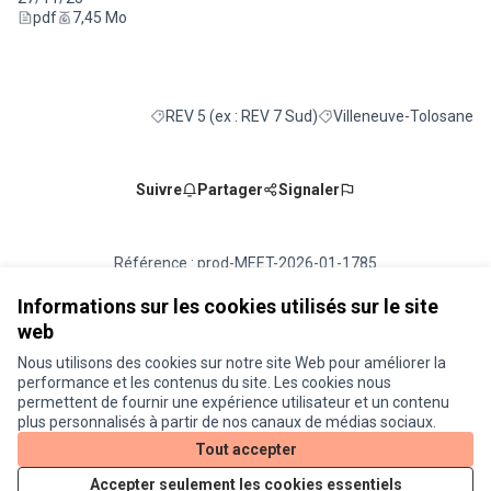
pdf
7,45 Mo
REV 5 (ex : REV 7 Sud)
Villeneuve-Tolosane
Filtrer les résultats de la catégorie : REV 5 (ex : R
Filtrer les résultats pour
Suivre
Partager
Signaler
Référence : prod-MEET-2026-01-1785
Numéro de version 6
(sur 6)
voir les autres versions
Ajouter au calendrier
Informations sur les cookies utilisés sur le site
web
Nous utilisons des cookies sur notre site Web pour améliorer la
Conditions d'utilisation
performance et les contenus du site. Les cookies nous
Paramètres des cookies
permettent de fournir une expérience utilisateur et un contenu
Je participe ! sur X
Je participe ! sur Facebook
Je participe ! sur Instagram
plus personnalisés à partir de nos canaux de médias sociaux.
(Lien externe)
(Lien externe)
(Lien externe)
Tout accepter
Accepter seulement les cookies essentiels