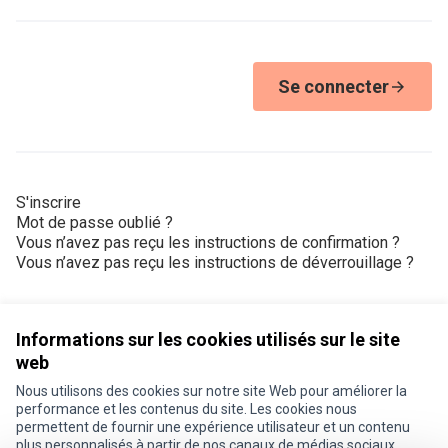
Se connecter
S'inscrire
Mot de passe oublié ?
Vous n’avez pas reçu les instructions de confirmation ?
Vous n’avez pas reçu les instructions de déverrouillage ?
Informations sur les cookies utilisés sur le site
web
Nous utilisons des cookies sur notre site Web pour améliorer la
Conditions d'utilisation
performance et les contenus du site. Les cookies nous
Paramètres des cookies
permettent de fournir une expérience utilisateur et un contenu
Je participe ! sur X
Je participe ! sur Facebook
Je participe ! sur Instagram
plus personnalisés à partir de nos canaux de médias sociaux.