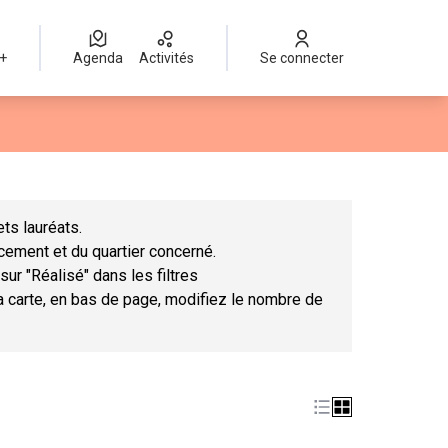
 +
Agenda
Activités
Se connecter
Leaflet
|
©
OpenStreetMap
contributors
mme des points de carte. L'élément peut être utilisé avec un lect
ts lauréats.
ncement et du quartier concerné.
sur "Réalisé" dans les filtres
la carte, en bas de page, modifiez le nombre de