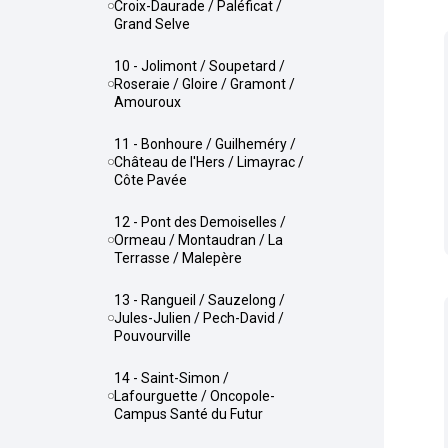
Croix-Daurade / Paléficat /
Grand Selve
10 - Jolimont / Soupetard /
Roseraie / Gloire / Gramont /
Amouroux
11 - Bonhoure / Guilheméry /
Château de l'Hers / Limayrac /
Côte Pavée
12 - Pont des Demoiselles /
Ormeau / Montaudran / La
Terrasse / Malepère
13 - Rangueil / Sauzelong /
Jules-Julien / Pech-David /
Pouvourville
14 - Saint-Simon /
Lafourguette / Oncopole-
Campus Santé du Futur