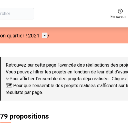
En savoir
Menu utilisateur
n quartier ! 2021
/
 la carte
 suivant est une carte qui présente les éléments de cette page co
Retrouvez sur cette page l'avancée des réalisations des proje
Vous pouvez filtrer les projets en fonction de leur état d'ava
✨Pour afficher l'ensemble des projets déjà réalisés : Cliquez 
🗺️ Pour que l'ensemble des projets réalisés s'affichent sur 
résultats par page.
79 propositions