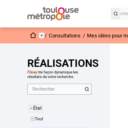
Accueil
Menu principal
/
Consultations
/
Mes idées pour mo
Passer
L'élément
+
−
RÉALISATIONS
Filtrez de façon dynamique les
résultats de votre recherche.
État
Tout