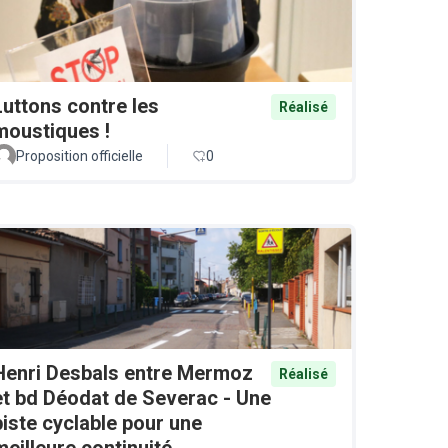
Luttons contre les
Réalisé
moustiques !
Proposition officielle
0
Henri Desbals entre Mermoz
Réalisé
et bd Déodat de Severac - Une
piste cyclable pour une
meilleure continuité