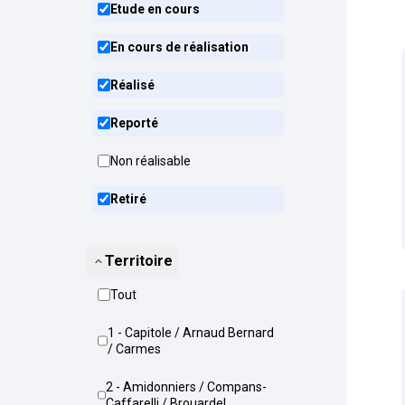
Etude en cours
En cours de réalisation
Réalisé
Reporté
Non réalisable
Retiré
Territoire
Tout
1 - Capitole / Arnaud Bernard
/ Carmes
2 - Amidonniers / Compans-
Caffarelli / Brouardel