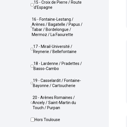
15 - Croix de Pierre / Route
d'Espagne
16 - Fontaine-Lestang /
Arènes / Bagatelle / Papus /
Tabar / Bordelongue /
Mermoz / La Faourette
17 - Mirail-Université /
Reynerie / Bellefontaine
18 - Lardenne / Pradettes /
Basso-Cambo
19 - Casselardit / Fontaine-
Bayonne / Cartoucherie
20 - Arènes Romaines /
Ancely / Saint-Martin du
Touch / Purpan
Hors Toulouse