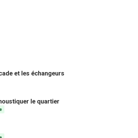
ocade et les échangeurs
oustiquer le quartier
e
e