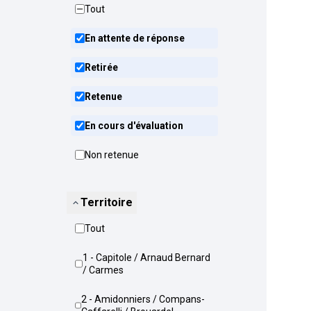
Tout
En attente de réponse
Retirée
Retenue
En cours d'évaluation
Non retenue
Territoire
Tout
1 - Capitole / Arnaud Bernard
/ Carmes
2 - Amidonniers / Compans-