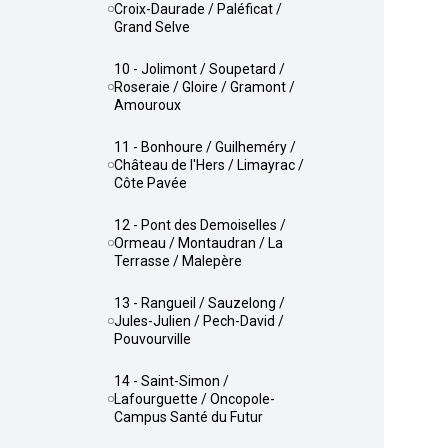
Croix-Daurade / Paléficat /
Grand Selve
10 - Jolimont / Soupetard /
Roseraie / Gloire / Gramont /
Amouroux
11 - Bonhoure / Guilheméry /
Château de l'Hers / Limayrac /
Côte Pavée
12 - Pont des Demoiselles /
Ormeau / Montaudran / La
Terrasse / Malepère
13 - Rangueil / Sauzelong /
Jules-Julien / Pech-David /
Pouvourville
14 - Saint-Simon /
Lafourguette / Oncopole-
Campus Santé du Futur