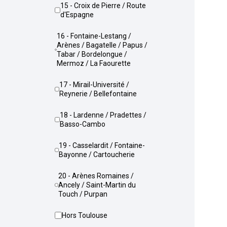
15 - Croix de Pierre / Route
d'Espagne
16 - Fontaine-Lestang /
Arènes / Bagatelle / Papus /
Tabar / Bordelongue /
Mermoz / La Faourette
17 - Mirail-Université /
Reynerie / Bellefontaine
18 - Lardenne / Pradettes /
Basso-Cambo
19 - Casselardit / Fontaine-
Bayonne / Cartoucherie
20 - Arènes Romaines /
Ancely / Saint-Martin du
Touch / Purpan
Hors Toulouse