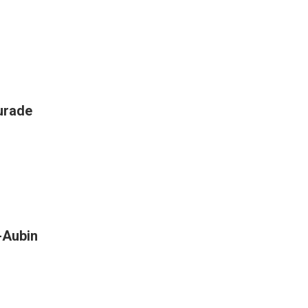
aurade
t-Aubin