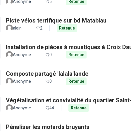
Anonyme
5
Retenue
Piste vélos terrifique sur bd Matabiau
alain
2
Retenue
Installation de pièces à moustiques à Croix D
Anonyme
0
Retenue
Composte partagé 'lalala'lande
Anonyme
0
Retenue
Végétalisation et convivialité du quartier Sain
Anonyme
44
Retenue
Pénaliser les motards bruyants