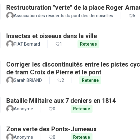
Restructuration "verte" de la place Roger Arn
Association des résidents du pont des demoiselles
5
Insectes et oiseaux dans la ville
PIAT Bernard
1
Retenue
Corriger les discontinuités entre les pistes cy
de tram Croix de Pierre et le pont
Sarah BRIAND
2
Retenue
Bataille Militaire aux 7 deniers en 1814
Anonyme
0
Retenue
Zone verte des Ponts-Jumeaux
Anonyme
0
Retenue