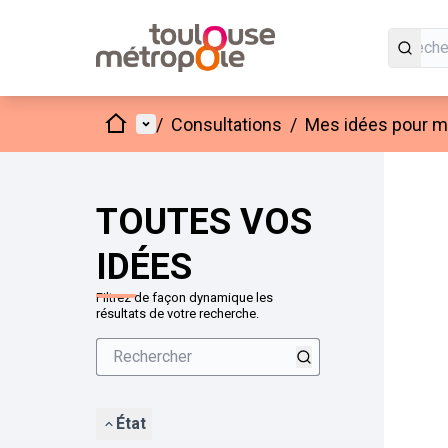
Accueil
Menu principal
/
Consultations
/
Mes idées pour mo
Passer
L'élément
+
−
TOUTES VOS
IDÉES
Filtrez de façon dynamique les
résultats de votre recherche.
État