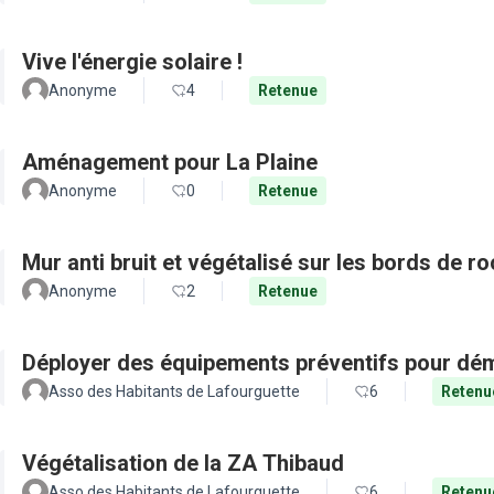
Vive l'énergie solaire !
Anonyme
4
Retenue
Aménagement pour La Plaine
Anonyme
0
Retenue
Mur anti bruit et végétalisé sur les bords de r
Anonyme
2
Retenue
Déployer des équipements préventifs pour dém
Asso des Habitants de Lafourguette
6
Retenu
Végétalisation de la ZA Thibaud
Asso des Habitants de Lafourguette
6
Retenu