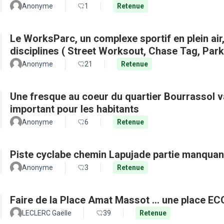
Anonyme
1
Retenue
Le WorksParc, un complexe sportif en plein air
disciplines ( Street Worksout, Chase Tag, Par
Anonyme
21
Retenue
Une fresque au coeur du quartier Bourrassol val
important pour les habitants
Anonyme
6
Retenue
Piste cyclabe chemin Lapujade partie manquan
Anonyme
3
Retenue
Faire de la Place Amat Massot ... une place E
LECLERC Gaëlle
39
Retenue