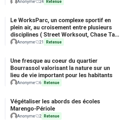
Anonyme
24
Retenue
Le WorksParc, un complexe sportif en
plein air, au croisement entre plusieurs
disciplines ( Street Worksout, Chase Tag,
Parkour)
Anonyme
21
Retenue
Une fresque au coeur du quartier
Bourrassol valorisant la nature sur un
lieu de vie important pour les habitants
Anonyme
6
Retenue
Végétaliser les abords des écoles
Marengo-Périole
Anonyme
2
Retenue