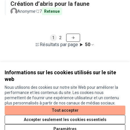
Création d’abris pour la faune
Anonyme
7
Retenue
1
2
Résultats par page :
50
Voir toutes les propositions retirées
Informations sur les cookies utilisés sur le site
web
Nous utilisons des cookies sur notre site Web pour améliorer la
Conditions d'utilisation
performance et les contenus du site. Les cookies nous
Paramètres des cookies
permettent de fournir une expérience utilisateur et un contenu
Je participe ! sur X
Je participe ! sur Facebook
Je participe ! sur Instagram
plus personnalisés à partir de nos canaux de médias sociaux.
(Lien externe)
(Lien externe)
(Lien externe)
Tout accepter
Accepter seulement les cookies essentiels
Licence Cre
(Lien extern
Paramètres