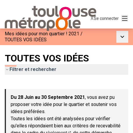
Menu
Se connecter
Mes idées pour mon quartier ! 2021
/
Menu p
TOUTES VOS IDÉES
TOUTES VOS IDÉES
Filtrer et rechercher
Passer la carte
Leaflet
|
©
OpenStreetMap
contributors
L'élément suivant est une carte qui présente les éléments de c
+
Du 28 Juin au 30 Septembre 2021
, vous avez pu
−
proposer votre idée pour le quartier et soutenir vos
idées préférées.
Toutes les idées ont été analysées pour vérifier
qu'elles répondaient bien aux critères de recevabilité
dans le cadre du
règlement
de cette démarche