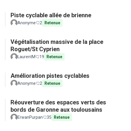
Piste cyclable allée de brienne
Anonyme
2
Retenue
Végétalisation massive de la place
Roguet/St Cyprien
LaurentM
19
Retenue
Amélioration pistes cyclables
Anonyme
2
Retenue
Réouverture des espaces verts des
bords de Garonne aux toulousains
ErwanPurpan
35
Retenue