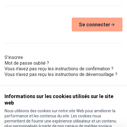
Se connecter
S'inscrire
Mot de passe oublié ?
Vous n’avez pas reçu les instructions de confirmation ?
Vous n’avez pas reçu les instructions de déverrouillage ?
Informations sur les cookies utilisés sur le site
web
Nous utilisons des cookies sur notre site Web pour améliorer la
Conditions d'utilisation
performance et les contenus du site. Les cookies nous
Paramètres des cookies
permettent de fournir une expérience utilisateur et un contenu
Je participe ! sur X
Je participe ! sur Facebook
Je participe ! sur Instagram
plus personnalisés à partir de nos canaux de médias sociaux.