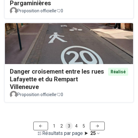
Pargaminières
Proposition officielle
0
Danger croisement entre les rues
Réalisé
Lafayette et du Rempart
Villeneuve
Proposition officielle
0
1
2
3
4
5
Résultats par page :
25