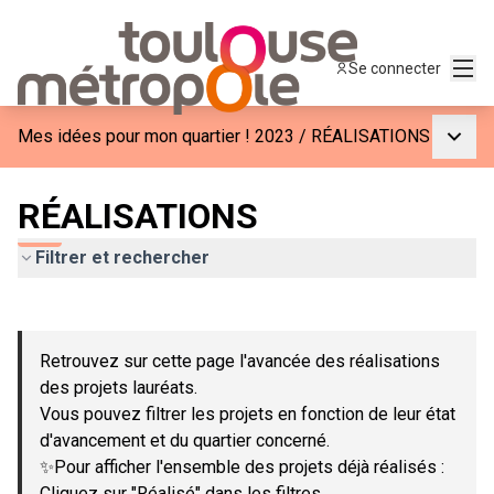
Menu
Se connecter
Menu p
Mes idées pour mon quartier ! 2023
/
RÉALISATIONS
RÉALISATIONS
Filtrer et rechercher
Passer la carte
Leaflet
|
©
OpenStreetMap
contributors
L'élément suivant est une carte qui présente les éléments de c
+
Retrouvez sur cette page l'avancée des réalisations
−
des projets lauréats.
Vous pouvez filtrer les projets en fonction de leur état
d'avancement et du quartier concerné.
✨Pour afficher l'ensemble des projets déjà réalisés :
Cliquez sur "Réalisé" dans les filtres