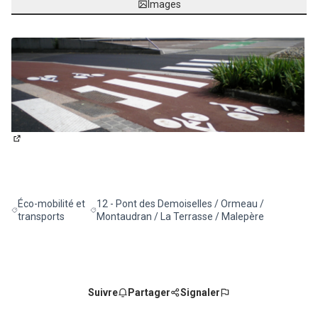
Images
(Lien externe)
Éco-mobilité et
12 - Pont des Demoiselles / Ormeau /
Filtrer les résultats de la catégorie : Éco-mobilité et transports
Filtrer les résultats pour le secteur : 12 - Pont d
transports
Montaudran / La Terrasse / Malepère
Suivre
Partager
Signaler