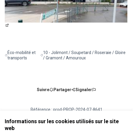
(Lien externe)
Éco-mobilité et
10 - Jolimont / Soupetard / Roseraie / Gloire
Filtrer les résultats de la catégorie : Éco-mobilité et transports
Filtrer les résultats pour le secteur : 10 - Jolimo
transports
/ Gramont / Amouroux
Suivre
Partager
Signaler
Référence : prod-PROP-2024-07-8641
Numéro de version 6
(sur 6)
voir les autres versions
Vérifiez l'empreinte numérique
Informations sur les cookies utilisés sur le site
web