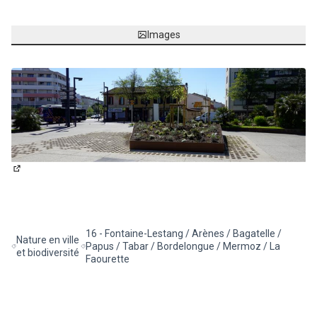
Images
(Lien externe)
16 - Fontaine-Lestang / Arènes / Bagatelle /
Nature en ville
Papus / Tabar / Bordelongue / Mermoz / La
Filtrer les résultats de la catégorie : Nature en ville et biodiversité
Filtrer les résultats pour le secteur : 16 - Fontaine-
et biodiversité
Faourette