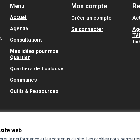
Mon compte
Re
Menu
Accueil
Créer un compte
Act
Agenda
Se connecter
Ag
Té
.
Consultations
fic
Mes idées pour mon
Quartier
Quartiers de Toulouse
Communes
Outils & Ressources
 site web
iorer la performance et les contenus du site. Les cookies nous permette