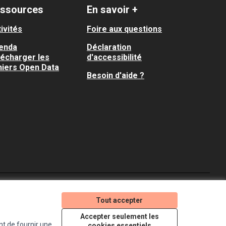
ssources
En savoir +
ivités
Foire aux questions
enda
Déclaration
lécharger les
d'accessibilité
hiers Open Data
Besoin d'aide ?
Je participe ! sur X
Je participe ! sur Faceboo
Je participe ! sur In
Tout accepter
(Lien externe)
(Lien externe)
(Lien externe)
Accepter seulement les
nt de fournir une
cookies essentiels