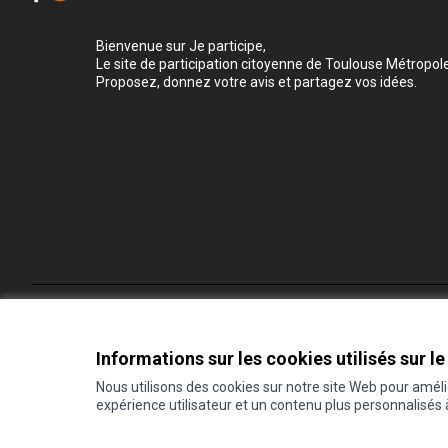
Bienvenue sur Je participe,
Le site de participation citoyenne de Toulouse Métropole
Proposez, donnez votre avis et partagez vos idées.
Conditions d'utilisation
Paramètres des cookies
Informations sur les cookies utilisés sur le
Nous utilisons des cookies sur notre site Web pour amél
expérience utilisateur et un contenu plus personnalisés
(Lien externe)
Site réalisé grâce au
logiciel libre Decidim
.
(Lien externe)