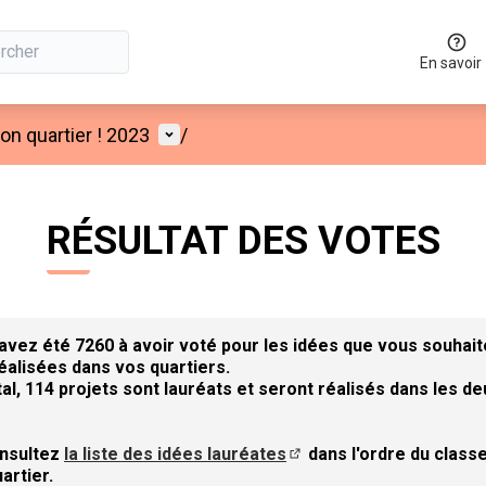
En savoir
Menu utilisateur
n quartier ! 2023
/
RÉSULTAT DES VOTES
avez été 7260 à avoir voté pour les idées que vous souhai
réalisées dans vos quartiers.
tal, 114 projets sont lauréats et seront réalisés dans les de
nsultez
la liste des idées lauréates
dans l'ordre du clas
(S'ouvre dans un nouvel 
artier.