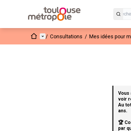
Accueil
Menu principal
/
Consultations
/
Mes idées pour mo
Vous 
voir 
Au to
ans.
🏆 Co
par qu