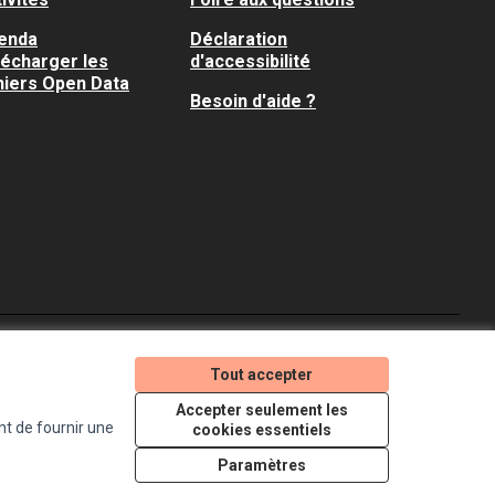
enda
Déclaration
lécharger les
d'accessibilité
hiers Open Data
Besoin d'aide ?
Je participe ! sur X
Je participe ! sur Faceboo
Je participe ! sur In
Tout accepter
(Lien externe)
(Lien externe)
(Lien externe)
Accepter seulement les
nt de fournir une
cookies essentiels
Licence Creative Comm
(Lien externe)
Paramètres