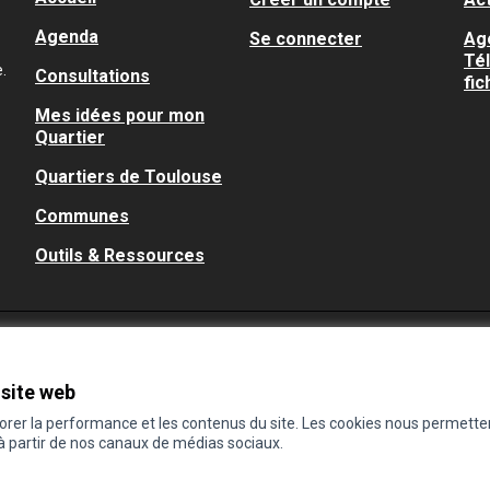
Agenda
Se connecter
Ag
Té
.
Consultations
fic
Mes idées pour mon
Quartier
Quartiers de Toulouse
Communes
Outils & Ressources
 site web
iorer la performance et les contenus du site. Les cookies nous permette
 à partir de nos canaux de médias sociaux.