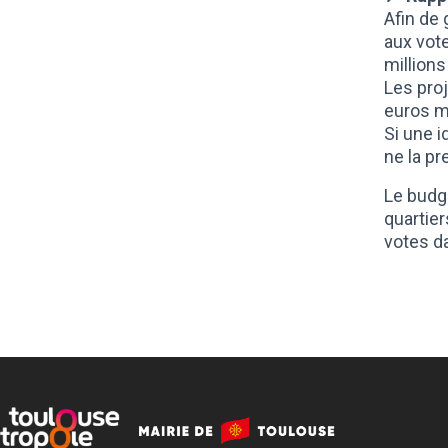
Afin de
aux vote
millions
Les proj
euros m
Si une i
ne la pr
Le budge
quartier
votes da