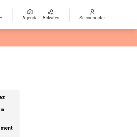
 +
Agenda
Activités
Se connecter
tez
ux
sement
onglet)