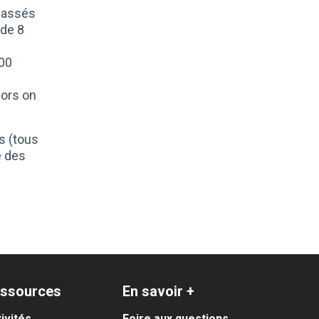
classés
 de 8
000
lors on
s (tous
e des
ssources
En savoir +
ivités
Foire aux questions