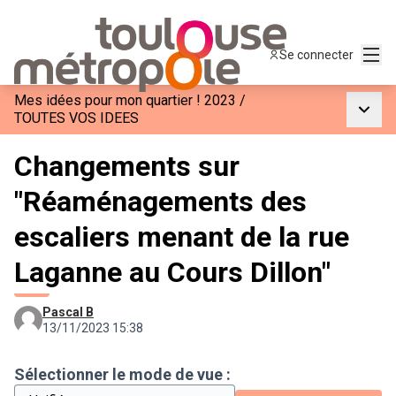
Menu
Se connecter
Mes idées pour mon quartier ! 2023
/
Menu p
TOUTES VOS IDEES
Changements sur
"Réaménagements des
escaliers menant de la rue
Laganne au Cours Dillon"
Pascal B
13/11/2023 15:38
Sélectionner le mode de vue :