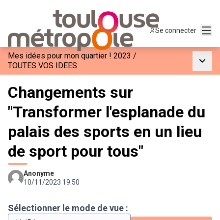
Menu
Se connecter
Mes idées pour mon quartier ! 2023
/
Menu p
TOUTES VOS IDEES
Changements sur
"Transformer l'esplanade du
palais des sports en un lieu
de sport pour tous"
Anonyme
10/11/2023 19:50
Sélectionner le mode de vue :