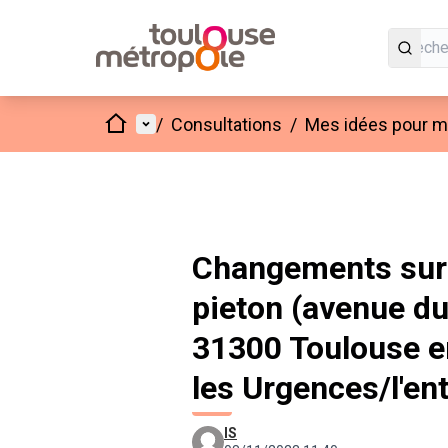
Accueil
Menu principal
/
Consultations
/
Mes idées pour mo
Changements sur 
pieton (avenue d
31300 Toulouse en
les Urgences/l'ent
IS