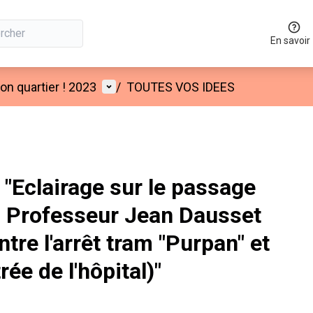
En savoir
Menu utilisateur
n quartier ! 2023
/
TOUTES VOS IDEES
"Eclairage sur le passage
u Professeur Jean Dausset
tre l'arrêt tram "Purpan" et
rée de l'hôpital)"