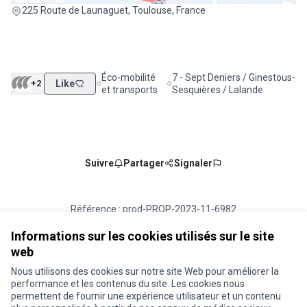
(Lien externe)
225 Route de Launaguet, Toulouse, France
Éco-mobilité
7 - Sept Deniers / Ginestous-
+2
Like
Filtrer les résultats de la catégorie : Éco-mobilité
Filtrer les résultats pour le sect
et transports
Sesquières / Lalande
Suivre
Partager
Signaler
Référence : prod-PROP-2023-11-6982
Numéro de version 1
(sur 1)
voir les autres versions
Vérifiez l'empreinte numérique
Informations sur les cookies utilisés sur le site
web
Nous utilisons des cookies sur notre site Web pour améliorer la
Conditions d'utilisation
performance et les contenus du site. Les cookies nous
Paramètres des cookies
permettent de fournir une expérience utilisateur et un contenu
Je participe ! sur X
Je participe ! sur Facebook
Je participe ! sur Instagram