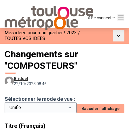
Menu
Se connecter
Mes idées pour mon quartier ! 2023
/
Menu p
TOUTES VOS IDEES
Changements sur
"COMPOSTEURS"
Bridget
22/10/2023 08:46
Sélectionner le mode de vue :
Basculer l’affichage
Titre (Français)