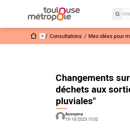
Accueil
Menu principal
/
Consultations
/
Mes idées pour mo
Changements sur "
déchets aux sorti
pluviales"
Anonyme
19/10/2023 15:02