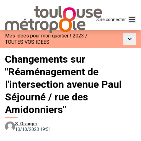
Menu
Se connecter
Mes idées pour mon quartier ! 2023
/
Menu p
TOUTES VOS IDEES
Changements sur
"Réaménagement de
l'intersection avenue Paul
Séjourné / rue des
Amidonniers"
S. Granger
13/10/2023 19:51