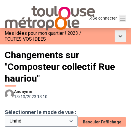
Menu
Se connecter
Mes idées pour mon quartier ! 2023
/
Menu p
TOUTES VOS IDEES
Changements sur
"Composteur collectif Rue
hauriou"
Anonyme
13/10/2023 13:10
Sélectionner le mode de vue :
Basculer l’affichage