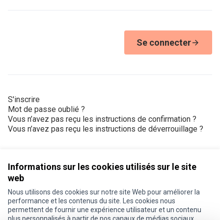
Se connecter
S'inscrire
Mot de passe oublié ?
Vous n’avez pas reçu les instructions de confirmation ?
Vous n’avez pas reçu les instructions de déverrouillage ?
Informations sur les cookies utilisés sur le site
web
Nous utilisons des cookies sur notre site Web pour améliorer la
Conditions d'utilisation
performance et les contenus du site. Les cookies nous
Paramètres des cookies
permettent de fournir une expérience utilisateur et un contenu
Je participe ! sur X
Je participe ! sur Facebook
Je participe ! sur Instagram
plus personnalisés à partir de nos canaux de médias sociaux.