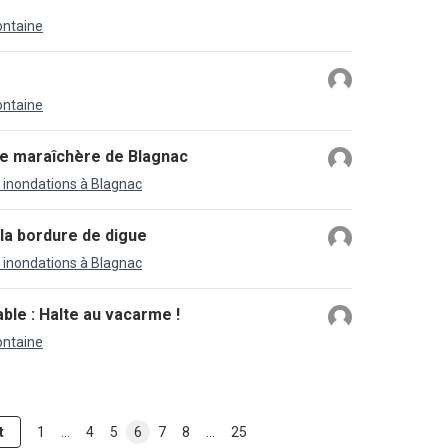
ontaine
ontaine
ne maraîchère de Blagnac
s inondations à Blagnac
la bordure de digue
s inondations à Blagnac
able : Halte au vacarme !
ontaine
t
1
…
4
5
6
7
8
…
25