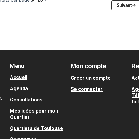
Suivant
Mon compte
Re
Menu
Accueil
Créer un compte
Act
Agenda
Se connecter
Ag
Té
.
Consultations
fic
Mes idées pour mon
Quartier
Quartiers de Toulouse