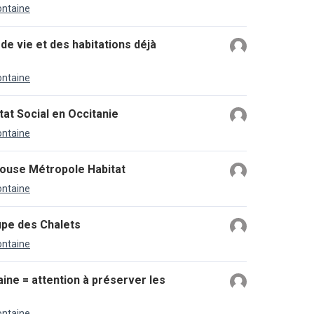
ontaine
de vie et des habitations déjà
ontaine
tat Social en Occitanie
ontaine
louse Métropole Habitat
ontaine
upe des Chalets
ontaine
aine = attention à préserver les
ontaine