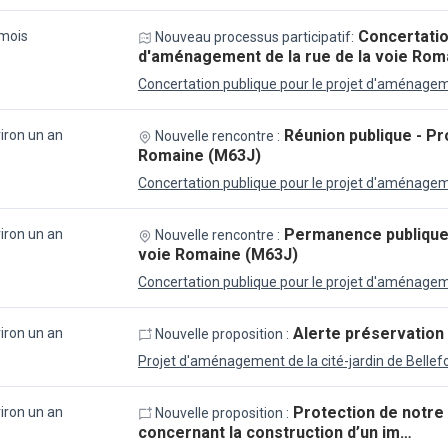
Concertatio
 mois
Nouveau processus participatif:
d'aménagement de la rue de la voie Rom
Concertation publique pour le projet d'aménagem
Réunion publique - Pr
viron un an
Nouvelle rencontre :
Romaine (M63J)
Concertation publique pour le projet d'aménagem
Permanence publique 
viron un an
Nouvelle rencontre :
voie Romaine (M63J)
Concertation publique pour le projet d'aménagem
Alerte préservatio
viron un an
Nouvelle proposition :
Projet d'aménagement de la cité-jardin de Bellef
Protection de notr
viron un an
Nouvelle proposition :
concernant la construction d’un im…