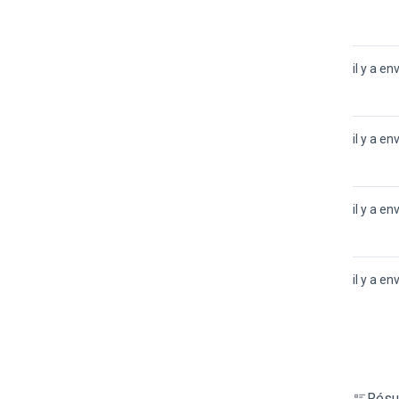
il y a en
il y a en
il y a en
il y a en
Résul