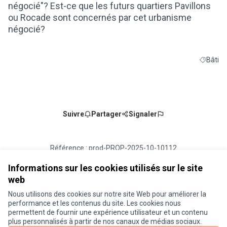
négocié"? Est-ce que les futurs quartiers Pavillons
ou Rocade sont concernés par cet urbanisme
négocié?
Bâti
Filtrer le
Suivre
Partager
Signaler
Référence : prod-PROP-2025-10-10112
Numéro de version 1
(sur 1)
voir les autres versions
Vérifiez l'empreinte numérique
Informations sur les cookies utilisés sur le site
web
Nous utilisons des cookies sur notre site Web pour améliorer la
Conditions d'utilisation
performance et les contenus du site. Les cookies nous
Paramètres des cookies
permettent de fournir une expérience utilisateur et un contenu
Je participe ! sur X
Je participe ! sur Facebook
Je participe ! sur Instagram
plus personnalisés à partir de nos canaux de médias sociaux.