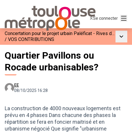
Menu
Se connecter
Concertation pour le projet urbain Paléficat - Rives de l’Hers
Menu p
/
VOS CONTRIBUTIONS
Quartier Pavillons ou
Rocade urbanisables?
EE
08/10/2025 16:28
La construction de 4000 nouveaux logements est
prévu en 4 phases Dans chacune des phases la
répartition se fera en foncier maitrisé et en
urbanisme négocié Que signifie "urbanisme