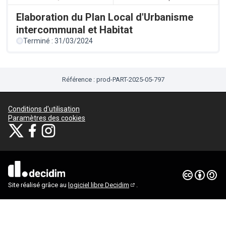
Elaboration du Plan Local d'Urbanisme
intercommunal et Habitat
Terminé : 31/03/2024
Référence : prod-PART-2025-05-797
Conditions d'utilisation
Paramètres des cookies
Je participe ! sur X
Je participe ! sur Facebook
Je participe ! sur Instagram
(Lien externe)
(Lien externe)
(Lien externe)
Licence Cre
(Lien extern
(Lien externe)
Site réalisé grâce au
logiciel libre Decidim
.
(Lien externe)