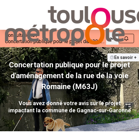
Consultations
/
Menu princip
Suivre
Concertation publique pour le projet d&#39;aménagement de la rue de la voie Romaine (M63J)
En savoir +
Concertation publique pour le projet
d'aménagement de la rue de la voie
Romaine (M63J)
Vous avez donné votre avis sur le projet
impactant la commune de Gagnac-sur-Garonne