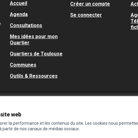
Accueil
Créer un compte
Act
Agenda
Se connecter
Ag
Té
.
Consultations
fic
Mes idées pour mon
Quartier
Quartiers de Toulouse
Communes
Outils & Ressources
 site web
iorer la performance et les contenus du site. Les cookies nous permette
 à partir de nos canaux de médias sociaux.