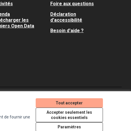
ivités
Foire aux questions
enda
Déclaration
lécharger les
d'accessibilité
hiers Open Data
Besoin d'aide ?
Je participe ! sur X
Je participe ! sur Faceboo
Je participe ! sur In
Tout accepter
(Lien externe)
(Lien externe)
(Lien externe)
Accepter seulement les
nt de fournir une
cookies essentiels
Licence Creative Comm
(Lien externe)
Paramètres