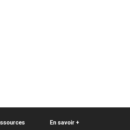
 la catégorie : Environnement
ssources
En savoir +