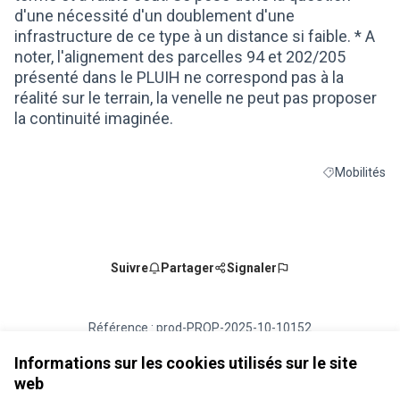
d'une nécessité d'un doublement d'une
infrastructure de ce type à un distance si faible. * A
noter, l'alignement des parcelles 94 et 202/205
présenté dans le PLUIH ne correspond pas à la
réalité sur le terrain, la venelle ne peut pas proposer
la continuité imaginée.
Mobilités
Filtrer les rés
Suivre
Partager
Signaler
Référence : prod-PROP-2025-10-10152
Numéro de version 1
(sur 1)
voir les autres versions
Vérifiez l'empreinte numérique
Informations sur les cookies utilisés sur le site
web