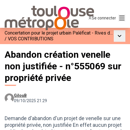
Menu
Se connecter
Concertation pour le projet urbain Paléficat - Rives de l’Hers
Menu p
/
VOS CONTRIBUTIONS
Abandon création venelle
non justifiée - n°555069 sur
propriété privée
GilouB
09/10/2025 21:29
Demande d'abandon d'un projet de venelle sur une
propriété privée, non justifiée En effet aucun projet