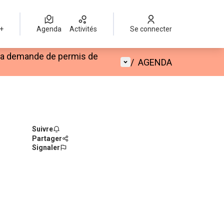
 +
Agenda
Activités
Se connecter
 la demande de permis de
Menu utilisateur
/
AGENDA
Suivre
Partager
Signaler