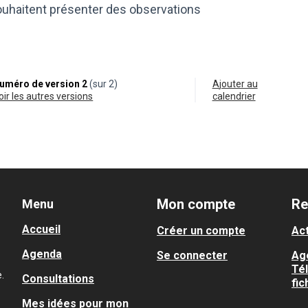
ouhaitent présenter des observations
uméro de version 2
(sur 2)
Ajouter au
voir les autres versions
calendrier
Mon compte
Re
Menu
Accueil
Créer un compte
Act
Agenda
Se connecter
Ag
Té
.
Consultations
fic
Mes idées pour mon