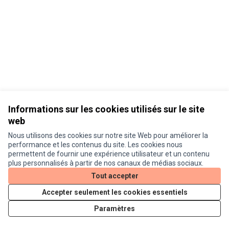
Informations sur les cookies utilisés sur le site
web
Nous utilisons des cookies sur notre site Web pour améliorer la
Conditions d'utilisation
performance et les contenus du site. Les cookies nous
Paramètres des cookies
permettent de fournir une expérience utilisateur et un contenu
Je participe ! sur X
Je participe ! sur Facebook
Je participe ! sur Instagram
plus personnalisés à partir de nos canaux de médias sociaux.
(Lien externe)
(Lien externe)
(Lien externe)
Tout accepter
Accepter seulement les cookies essentiels
Licence Cre
(Lien extern
Paramètres
(Lien externe)
Site réalisé grâce au
logiciel libre Decidim
.
(Lien externe)