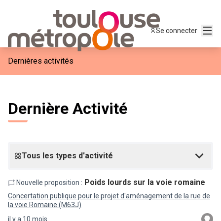
Menu
Se connecter
Dernières activités
Dernière Activité
Tous les types d'activité
Poids lourds sur la voie romaine
Nouvelle proposition :
Concertation publique pour le projet d'aménagement de la rue de
la voie Romaine (M63J)
il y a 10 mois