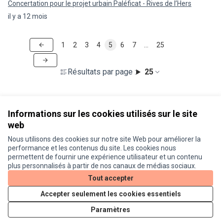
Concertation pour le projet urbain Paléficat - Rives de l’Hers
il y a 12 mois
1
2
3
4
5
6
7
…
25
Résultats par page :
25
Informations sur les cookies utilisés sur le site
web
Nous utilisons des cookies sur notre site Web pour améliorer la
Conditions d'utilisation
performance et les contenus du site. Les cookies nous
Paramètres des cookies
permettent de fournir une expérience utilisateur et un contenu
Je participe ! sur X
Je participe ! sur Facebook
Je participe ! sur Instagram
plus personnalisés à partir de nos canaux de médias sociaux.
(Lien externe)
(Lien externe)
(Lien externe)
Tout accepter
Accepter seulement les cookies essentiels
Licence Cre
(Lien extern
Paramètres
(Lien externe)
Site réalisé grâce au
logiciel libre Decidim
.
(Lien externe)