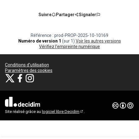
Suivre
Partager
Signaler
Référence : prod-PROP-2025-10-10169
Numéro de version 1
(sur 1)
voir les autres versions
Vérifiez l'empreinte numérique
Conditions d'utilisation
Paramètres des cookies
Je participe ! sur X
Je participe ! sur Facebook
Je participe ! sur Instagram
(Lien externe)
(Lien externe)
(Lien externe)
Licence Cre
(Lien extern
(Lien externe)
Site réalisé grâce au
logiciel libre Decidim
.
(Lien externe)