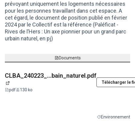
prévoyant uniquement les logements nécessaires
pour les personnes travaillant dans cet espace. A
cet égard, le document de position publié en février
2024 par le Collectif est la référence (Paléficat -
Rives de l’Hers : Un axe pionnier pour un grand parc
urbain naturel, en pj)
Documents
CLBA_240223_...bain_naturel.pdf
Télécharger le fi
(Lien externe)
pdf
130 ko
Environnement
Filtrer les résultats