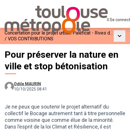
Se connec
Concertation pour le projet urbain Paléficat - Rives de l’Hers
Menu p
/
VOS CONTRIBUTIONS
Pour préserver la nature en
ville et stop bétonisation
Odile MAURIN
10/10/2025 08:41
Je ne peux que soutenir le projet alternatif du
collectif le Bocage autrement tant à titre personnelle
comme voisine que comme élue de la minorité.
Dans l’esprit de la loi Climat et Résilience, il est