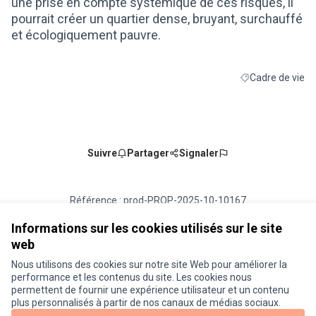
une prise en compte systémique de ces risques, il
pourrait créer un quartier dense, bruyant, surchauffé
et écologiquement pauvre.
Cadre de vie
Filtrer les résult
Suivre
Partager
Signaler
Référence : prod-PROP-2025-10-10167
Numéro de version 1
(sur 1)
voir les autres versions
Vérifiez l'empreinte numérique
Informations sur les cookies utilisés sur le site
web
Nous utilisons des cookies sur notre site Web pour améliorer la
Conditions d'utilisation
performance et les contenus du site. Les cookies nous
Paramètres des cookies
permettent de fournir une expérience utilisateur et un contenu
Je participe ! sur X
Je participe ! sur Facebook
Je participe ! sur Instagram
plus personnalisés à partir de nos canaux de médias sociaux.
(Lien externe)
(Lien externe)
(Lien externe)