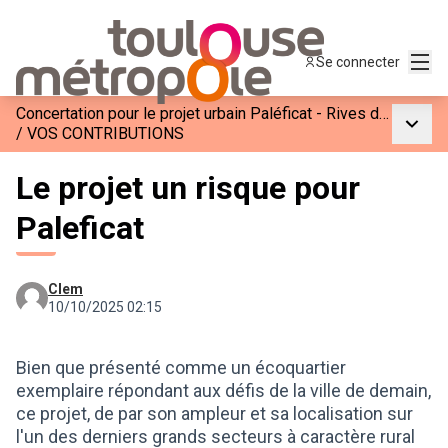
Menu
Se connecter
Concertation pour le projet urbain Paléficat - Rives de l’Hers
Menu p
/
VOS CONTRIBUTIONS
Le projet un risque pour
Paleficat
Clem
10/10/2025 02:15
Bien que présenté comme un écoquartier
exemplaire répondant aux défis de la ville de demain,
ce projet, de par son ampleur et sa localisation sur
l'un des derniers grands secteurs à caractère rural