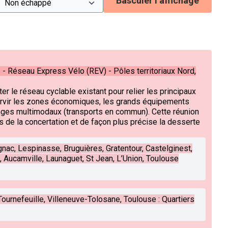
Basculer l’affichage
- Réseau Express Vélo (REV) - Pôles territoriaux Nord,
er le réseau cyclable existant pour relier les principaux
ervir les zones économiques, les grands équipements
anges multimodaux (transports en commun). Cette réunion
ts de la concertation et de façon plus précise la desserte
gnac, Lespinasse, Bruguières, Gratentour, Castelginest,
, Aucamville, Launaguet, St Jean, L’Union, Toulouse
ournefeuille, Villeneuve-Tolosane, Toulouse : Quartiers