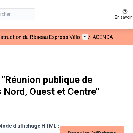
En savoir
Menu utilisateur
onstruction du Réseau Express Vélo
/
AGENDA
"Réunion publique de
s Nord, Ouest et Centre"
Mode d'affichage HTML :