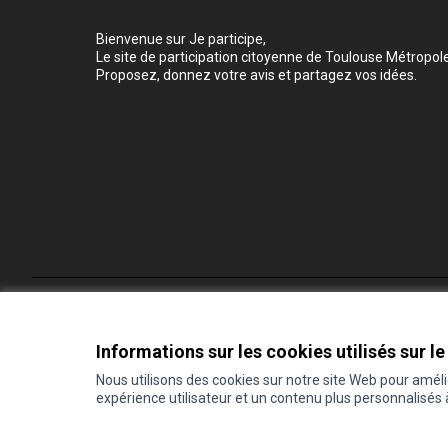
Bienvenue sur Je participe,
Le site de participation citoyenne de Toulouse Métropole
Proposez, donnez votre avis et partagez vos idées.
Conditions d'utilisation
Paramètres des cookies
Informations sur les cookies utilisés sur le
Nous utilisons des cookies sur notre site Web pour amél
expérience utilisateur et un contenu plus personnalisés
(Lien externe)
Site réalisé grâce au
logiciel libre Decidim
.
(Lien externe)