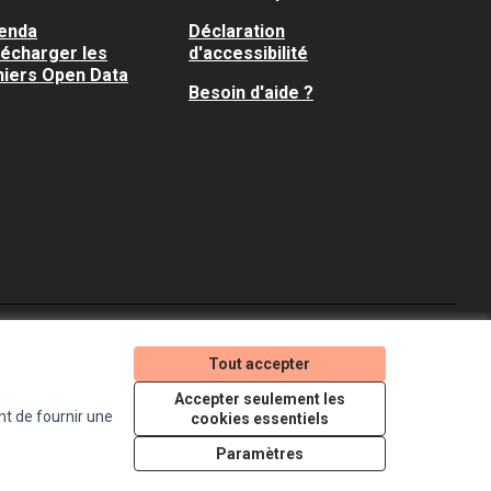
enda
Déclaration
lécharger les
d'accessibilité
hiers Open Data
Besoin d'aide ?
Je participe ! sur X
Je participe ! sur Faceboo
Je participe ! sur In
Tout accepter
(Lien externe)
(Lien externe)
(Lien externe)
Accepter seulement les
nt de fournir une
cookies essentiels
Licence Creative Comm
(Lien externe)
Paramètres