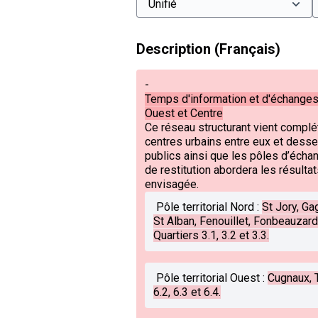
Description (Français)
-
Temps d'information et d'échanges 
Ouest et Centre
Ce réseau structurant vient complét
centres urbains entre eux et dess
publics ainsi que les pôles d’éch
de restitution abordera les résulta
envisagée.
Pôle territorial Nord
:
St Jory, Ga
St Alban, Fenouillet, Fonbeauzard
Quartiers 3.1, 3.2 et 3.3.
Pôle territorial Ouest
:
Cugnaux, T
6.2, 6.3 et 6.4.