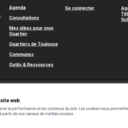
Agenda
Se connecter
Ag
Té
.
Consultations
fic
Mes idées pour mon
Quartier
Quartiers de Toulouse
Communes
Outils & Ressources
 site web
iorer la performance et les contenus du site. Les cookies nous permette
 à partir de nos canaux de médias sociaux.