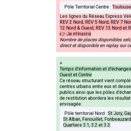
Pôle Territorial Centre
:
Toulouse Q
Les lignes du Réseau Express Vélo
REV 2 Nord, REV 5 Nord, REV 7 Nor
12 Nord & Ouest, REV 13 Nord et 
👉 Je m'inscris
Nombre de places disponibles selon
direct et disponible en replay sur c
+
Temps d'information et d'échanges 
Ouest et Centre
Ce réseau structurant vient complét
centres urbains entre eux et dess
publics ainsi que les pôles d’éch
de restitution abordera les résulta
envisagée.
Pôle territorial Nord
:
St Jory, Ga
St Alban, Fenouillet, Fonbeauzard
Quartiers 3.1, 3.2 et 3.3.