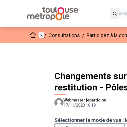
Accueil
Menu principal
/
Consultations
/
Participez à la c
Changements sur 
restitution - Pôle
Webmaster jeparticipe
17/11/2023 10:19
Sélectionner le mode de vue :