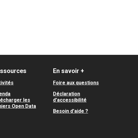
ssources
En savoir +
ivités
Foire aux questions
enda
Déclaration
lécharger les
d'accessibilité
hiers Open Data
Besoin d'aide ?