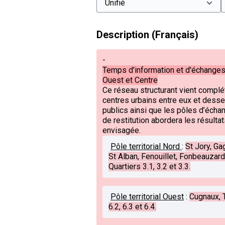
Description (Français)
-
Temps d'information et d'échanges 
Ouest et Centre
Ce réseau structurant vient complét
centres urbains entre eux et dess
publics ainsi que les pôles d’éch
de restitution abordera les résulta
envisagée.
Pôle territorial Nord
:
St Jory, Ga
St Alban, Fenouillet, Fonbeauzard
Quartiers 3.1, 3.2 et 3.3.
Pôle territorial Ouest
:
Cugnaux, T
6.2, 6.3 et 6.4.