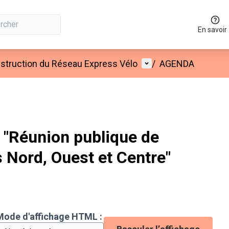
En savoir
Menu utilisateur
onstruction du Réseau Express Vélo
/
AGENDA
"Réunion publique de
s Nord, Ouest et Centre"
Mode d'affichage HTML :