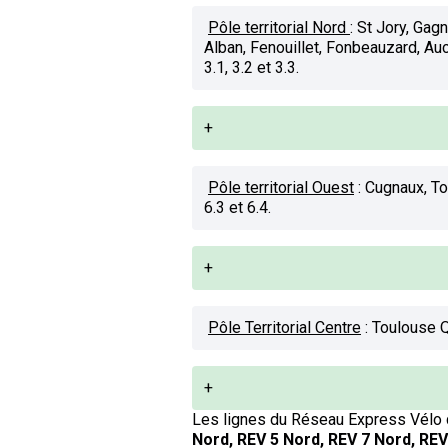
Pôle territorial Nord
:
St Jory, Gagn
Alban, Fenouillet, Fonbeauzard, Auc
3.1, 3.2 et 3.3.
+
Pôle territorial Ouest
:
Cugnaux, Tou
6.3 et 6.4.
+
Pôle Territorial Centre
:
Toulouse Qua
+
Les lignes du Réseau Express Vélo q
Nord, REV 5 Nord, REV 7 Nord, REV