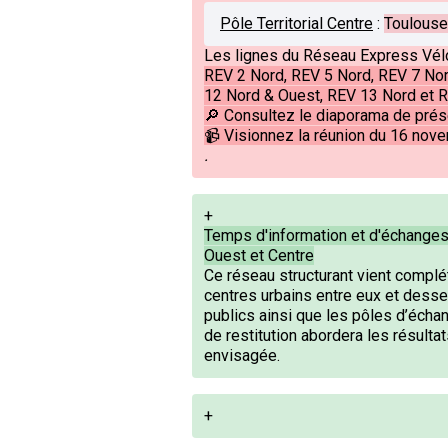
Pôle Territorial Centre
:
Toulouse Q
Les lignes du Réseau Express Vélo
REV 2 Nord, REV 5 Nord, REV 7 Nor
12 Nord & Ouest, REV 13 Nord et 
🔎 Consultez le diaporama de prése
📹 Visionnez la réunion du 16 nov
.
+
Temps d'information et d'échanges 
Ouest et Centre
Ce réseau structurant vient complét
centres urbains entre eux et dess
publics ainsi que les pôles d’éch
de restitution abordera les résulta
envisagée.
+