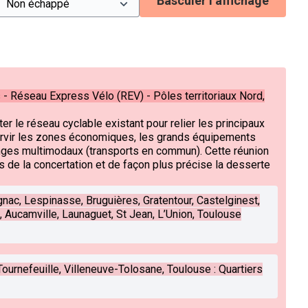
Basculer l’affichage
- Réseau Express Vélo (REV) - Pôles territoriaux Nord,
er le réseau cyclable existant pour relier les principaux
ervir les zones économiques, les grands équipements
anges multimodaux (transports en commun). Cette réunion
ts de la concertation et de façon plus précise la desserte
gnac, Lespinasse, Bruguières, Gratentour, Castelginest,
, Aucamville, Launaguet, St Jean, L’Union, Toulouse
ournefeuille, Villeneuve-Tolosane, Toulouse : Quartiers