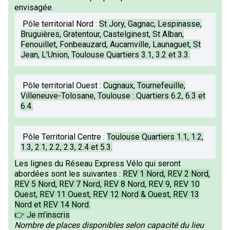
envisagée.
Pôle territorial Nord
:
St Jory, Gagnac, Lespinasse,
Bruguières, Gratentour, Castelginest, St Alban,
Fenouillet, Fonbeauzard, Aucamville, Launaguet, St
Jean, L’Union, Toulouse Quartiers 3.1, 3.2 et 3.3.
Pôle territorial Ouest
:
Cugnaux, Tournefeuille,
Villeneuve-Tolosane, Toulouse : Quartiers 6.2, 6.3 et
6.4.
Pôle Territorial Centre
:
Toulouse Quartiers 1.1, 1.2,
1.3, 2.1, 2.2, 2.3, 2.4 et 5.3.
Les lignes du Réseau Express Vélo qui seront
abordées sont les suivantes :
REV 1 Nord, REV 2 Nord,
REV 5 Nord, REV 7 Nord, REV 8 Nord, REV 9, REV 10
Ouest, REV 11 Ouest, REV 12 Nord & Ouest, REV 13
Nord et REV 14 Nord.
👉 Je m'inscris
Nombre de places disponibles selon capacité du lieu