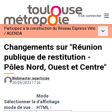
Men
Se connecter
Participez à la construction du Réseau Express Vélo
Menu p
/
AGENDA
Changements sur "Réunion
publique de restitution -
Pôles Nord, Ouest et Centre"
Webmaster jeparticipe
20/09/2023 17:26
Mode
Sélectionner le
d'affichage
mode de vue :
HTML :